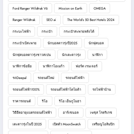
Ford Ranger Wildtrak V6
Mission on Earth
OMEGA
Ranger Wildtrak
SEO ai
The World’s 50 Best Hotels 2024
กระบะไฟฟ้า
กระเป๋า
กระเป๋าสะพายหลังได้
กระเป๋าเป้สะพาย
นักบอลดาวรุ่งปี2025
นักฟุตบอล
นักฟุตบอลดาวรุ่งชาวสเปน
นักเตะดาวรุ่ง
นาฬิกา
นาฬิกาข้อมือ
นาฬิกาโอเมก้า
ฟอร์ด เรนเจอร์
รถDeepal
รถยนต์ใหม่
รถยนต์ไฟฟ้า
รถยนต์ไฟฟ้า100%
รถยนต์ไฟฟ้าโตโยต้า
รถไฟฟ้าบ้าน
ราคารถยนต์
ริโอ
ริโอ เอ็นกูโมฮา
วิธียืดอายุแบตรถยนต์ไฟฟ้า
อาร์เซนอล
เฆซุส โรดริเกซ
เตะดาวรุ่งในปี 2025
เปิดตัว MoonSwatch
เหรียญโอลิมปิก