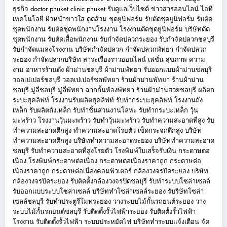
ธุรกิจ
doctor phuket
clinic phuket
รับดูแลเว็บไซต์
ข่าวสารออนไลน์
ไอที
เทคโนโลยี
ผิวหน้าขาวใส
ดูดส้วม
ชุดยูนิฟอร์ม
รับตัดชุดยูนิฟอร์ม
รับตัด
ชุดพนักงาน
รับตัดชุดพนักงานโรงงาน
โรงงานตัดชุดยูนิฟอร์ม
บริษัทตัด
ชุดพนักงาน
รับตัดเสื้อพนักงาน
รับกำจัดปลวกระยอง
รับกำจัดปลวกชลบุรี
รับกำจัดแมลงโรงงาน
บริษัทกำจัดปลวก
กำจัดปลวกพัทยา
กำจัดปลวก
ระยอง
กำจัดปลวกบริษัท
สาระเรื่องราวออนไลน์
เฟชั่น สุขภาพ ความ
งาม
อาหารร้านดัง
ผ้าม่านชลบุรี
ผ้าม่านพัทยา
รับออกแบบผ้าม่านชลบุรี
วอลเปเปอร์ชลบุรี
วอลเปเปอร์ชลพัทยา
ร้านผ้าม่านพัทยา
ร้านผ้าม่าน
ชลบุรี
มู่ลี่ชลบุรี
มู่ลี่พัทยา
ฉากกั้นห้องพัทยา
ร้านผ้าม่านสวยชลบุรี
ผลิตก
ระบะฮุคลิฟท์
โรงงานรับผลิตฮุคลิฟท์
รับทำกระบะฮุคลิฟท์
โรงงานถัง
เหล็ก
รับผลิตถังเหล็ก
รับทำชิ้นส่วนงานโลหะ
รับทำกระบะเหล็ก
วุ้น
มะพร้าว
โรงงานวุ้นมะพร้าว
รับทำวุ้นมะพร้าว
รับทำความสะอาดที่สูง
รับ
ทำความสะอาดตึกสูง
ทำความสะอาดโรยตัว
เช็ดกระจกตึกสูง
บริษัท
ทำความสะอาดตึกสูง
บริษัททำความสะอาดระยอง
บริษัททำความสะอาด
ชลบุรี
รับทำความสะอาดที่สูงโรยตัว
โรงพิมพ์ใบเสร็จรับเงิน
กระดาษต่อ
เนื่อง
โรงพิมพ์กระดาษต่อเนื่อง
กระดาษต่อเนื่องราคาถูก
กระดาษต่อ
เนื่องราคาถูก
กระดาษต่อเนื่องคอมพิวเตอร์
กล้องวงจรปิดระยอง
บริษัท
กล้องวงจรปิดระยอง
รับติดตั้งกล้องวงจรปิดชลบุรี
รับทำระบบโซล่าเซลล์
รับออกแบบระบบโซล่าเซลล์
บริษัททำโซล่าเซลล์ระยอง
รับริษัทโซล่า
เซลล์ชลบุรี
รับทำประตูรีโมทระยอง
วางระบบไม้กั้นรถยนต์ระยอง
วาง
ระบบไม้กั้นรถยนต์ชลบุรี
รับติดตั้งรั้วไฟฟ้าระยอง
รับติดตั้งรั้วไฟฟ้า
โรงงาน
รับติดตั้งรั้วไฟฟ้า
ระบบประหยัดไฟ
บริษัททำระบบแจ้งเตือน
จัด