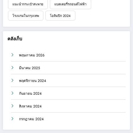
แนะนำกระเป๋าสะพาย
แบตเตอรี่รถยนต์ไฟฟ้า
โรงแรมในกรุงเทพ
โอลิมปิก 2024
คลังเก็บ
พฤษภาคม 2026
มีนาคม 2025
พฤศจิกายน 2024
กันยายน 2024
สิงหาคม 2024
กรกฎาคม 2024