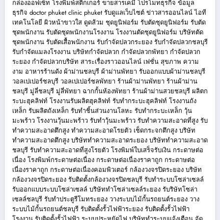
กล่องออฟเซ็ท
โรงพิมพ์สติ๊กเกอร์
ขายสารเคมี
โปรโมทธุรกิจ
ข้อมูล
ธุรกิจ
doctor phuket
clinic phuket
รับดูแลเว็บไซต์
ข่าวสารออนไลน์
ไอที
เทคโนโลยี
ผิวหน้าขาวใส
ดูดส้วม
ชุดยูนิฟอร์ม
รับตัดชุดยูนิฟอร์ม
รับตัด
ชุดพนักงาน
รับตัดชุดพนักงานโรงงาน
โรงงานตัดชุดยูนิฟอร์ม
บริษัทตัด
ชุดพนักงาน
รับตัดเสื้อพนักงาน
รับกำจัดปลวกระยอง
รับกำจัดปลวกชลบุรี
รับกำจัดแมลงโรงงาน
บริษัทกำจัดปลวก
กำจัดปลวกพัทยา
กำจัดปลวก
ระยอง
กำจัดปลวกบริษัท
สาระเรื่องราวออนไลน์
เฟชั่น สุขภาพ ความ
งาม
อาหารร้านดัง
ผ้าม่านชลบุรี
ผ้าม่านพัทยา
รับออกแบบผ้าม่านชลบุรี
วอลเปเปอร์ชลบุรี
วอลเปเปอร์ชลพัทยา
ร้านผ้าม่านพัทยา
ร้านผ้าม่าน
ชลบุรี
มู่ลี่ชลบุรี
มู่ลี่พัทยา
ฉากกั้นห้องพัทยา
ร้านผ้าม่านสวยชลบุรี
ผลิตก
ระบะฮุคลิฟท์
โรงงานรับผลิตฮุคลิฟท์
รับทำกระบะฮุคลิฟท์
โรงงานถัง
เหล็ก
รับผลิตถังเหล็ก
รับทำชิ้นส่วนงานโลหะ
รับทำกระบะเหล็ก
วุ้น
มะพร้าว
โรงงานวุ้นมะพร้าว
รับทำวุ้นมะพร้าว
รับทำความสะอาดที่สูง
รับ
ทำความสะอาดตึกสูง
ทำความสะอาดโรยตัว
เช็ดกระจกตึกสูง
บริษัท
ทำความสะอาดตึกสูง
บริษัททำความสะอาดระยอง
บริษัททำความสะอาด
ชลบุรี
รับทำความสะอาดที่สูงโรยตัว
โรงพิมพ์ใบเสร็จรับเงิน
กระดาษต่อ
เนื่อง
โรงพิมพ์กระดาษต่อเนื่อง
กระดาษต่อเนื่องราคาถูก
กระดาษต่อ
เนื่องราคาถูก
กระดาษต่อเนื่องคอมพิวเตอร์
กล้องวงจรปิดระยอง
บริษัท
กล้องวงจรปิดระยอง
รับติดตั้งกล้องวงจรปิดชลบุรี
รับทำระบบโซล่าเซลล์
รับออกแบบระบบโซล่าเซลล์
บริษัททำโซล่าเซลล์ระยอง
รับริษัทโซล่า
เซลล์ชลบุรี
รับทำประตูรีโมทระยอง
วางระบบไม้กั้นรถยนต์ระยอง
วาง
ระบบไม้กั้นรถยนต์ชลบุรี
รับติดตั้งรั้วไฟฟ้าระยอง
รับติดตั้งรั้วไฟฟ้า
โรงงาน
รับติดตั้งรั้วไฟฟ้า
ระบบประหยัดไฟ
บริษัททำระบบแจ้งเตือน
จัด