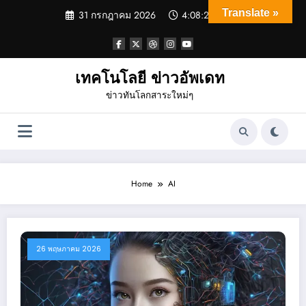
Skip
Translate »
31 กรกฎาคม 2026
4:08:26 AM
to
content
เทคโนโลยี ข่าวอัพเดท
ข่าวทันโลกสาระใหม่ๆ
Home
AI
26 พฤษภาคม 2026