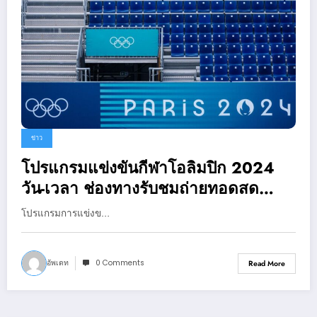
ข่าว
โปรแกรมแข่งขันกีฬาโอลิมปิก 2024
วัน-เวลา ช่องทางรับชมถ่ายทอดสด…
โปรแกรมการแข่งข…
อัพเดท
0 Comments
Read More